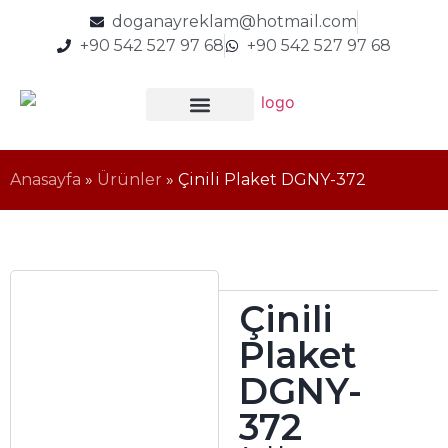
doganayreklam@hotmail.com
+90 542 527 97 68
+90 542 527 97 68
Anasayfa
»
Ürünler
»
Çinili Plaket DGNY-372
Çinili
Plaket
DGNY-
372