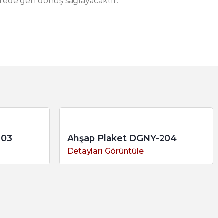
ürede geri dönüş sağlayacaktır.
203
Ahşap Plaket DGNY-204
Detayları Görüntüle