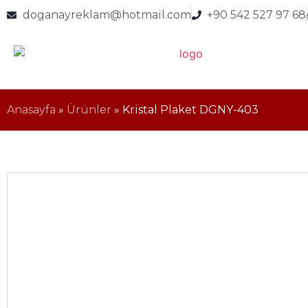
doganayreklam@hotmail.com
+90 542 527 97 68
Anasayfa
»
Ürünler
»
Kristal Plaket DGNY-403