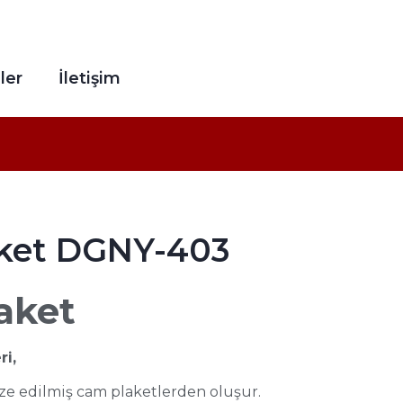
ler
İletişim
laket DGNY-403
laket
ri,
alize edilmiş cam plaketlerden oluşur.