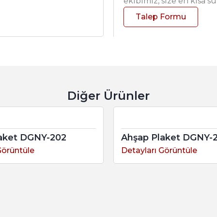
ekibimiz, size en kısa s
Talep Formu
Diğer Ürünler
aket DGNY-202
Ahşap Plaket DGNY-
Görüntüle
Detayları Görüntüle